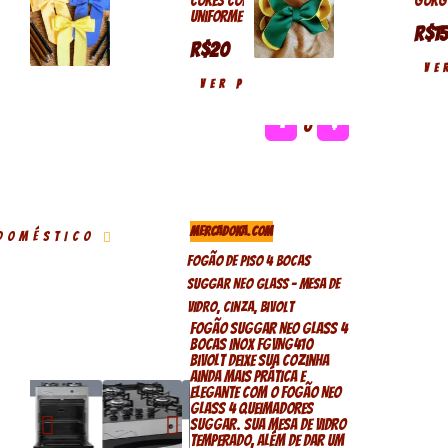
cores conforme o
gorgu
uniforme escolar
R$15
R$20
VE
VER PRODUTO
−
0
+
MERCADOKA.COM
DOMÉSTICO
Fogão De Piso 4 Bocas
Suggar Neo Glass – Mesa De
Vidro, Cinza, Bivolt
Fogão Suggar Neo Glass 4
Bocas Inox FGVNG410
Bivolt Deixe sua cozinha
ainda mais prática e
elegante com o fogão NEO
GLASS 4 QUEIMADORES
SUGGAR. Sua mesa de vidro
temperado, além de dar um