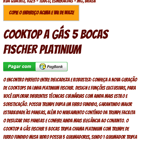
Rua quatro, 1023 - Tijuco, Esmeraldas - MG, Brasil
Copie o endereço acima e vai de Waze
Cooktop a Gás 5 Bocas
Fischer Platinium
O encontro perfeito entre delicadeza e robustez: conheça a nova geração
de Cooktops da Linha Platinium Fischer. Design e funções exclusivas, para
você explorar diferentes técnicas culinárias com ainda mais estilo e
sofisticação. Possui trempe dupla em ferro fundido, garantindo maior
estabilidade às panelas, além do nivelamento contínuo da trempe facilita
o deslizar das panelas e confere ainda mais elegância ao conjunto. O
Cooktop a Gás Fischer 5 Bocas Tripla Chama Platinium com Trempe de
ferro fundido Mesa Vidro possui 5 queimadores, sendo 1 queimador tripla