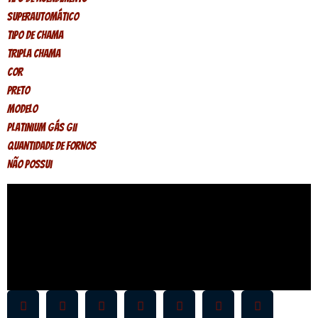
Superautomático
Tipo de Chama
Tripla Chama
Cor
Preto
Modelo
Platinium GÁS GII
Quantidade de Fornos
Não Possui