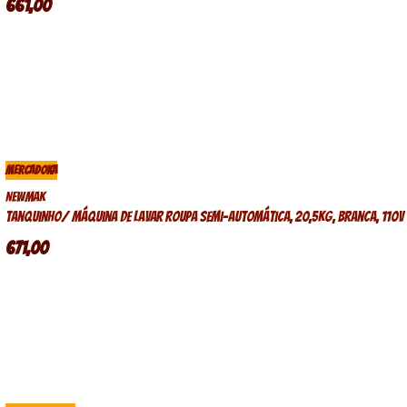
661,00
MERCADOKA
Newmak
Tanquinho/ máquina de lavar roupa semi-automática, 20,5kg, branca, 110v
671,00