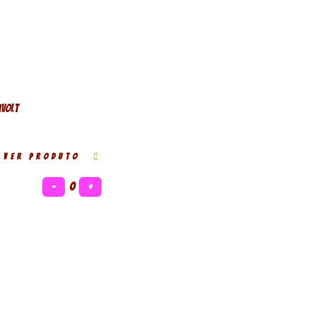
ivolt
VER PRODUTO
−
0
+