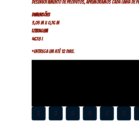
desenvolvimento de produtos, aprimoramos cada linha de pis
Dimensões
3,05 m x 0,76 m
Litragem
4678 L
*Entrega em até 12 dias.