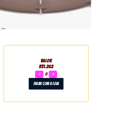
VALOR
R$1.262
−
0
+
Falar com a loja