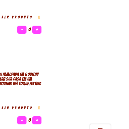
VER PRODUTO
−
0
+
de almofada em gobelin!
mar sua casa em um
dicionar um toque festivo
VER PRODUTO
−
0
+