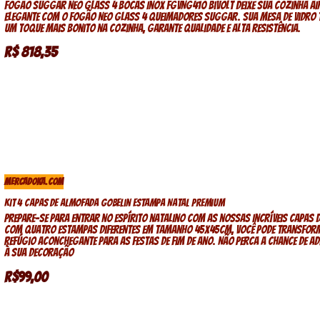
Fogão Suggar Neo Glass 4 Bocas Inox FGVNG410 Bivolt Deixe sua cozinha ain
elegante com o fogão NEO GLASS 4 QUEIMADORES SUGGAR. Sua mesa de vidro 
um toque mais bonito na cozinha, garante qualidade e alta resistência.
R$ 818,35
MERCADOKA.COM
Kit 4 Capas de Almofada Gobelin Estampa Natal Premium
Prepare-se para entrar no espírito natalino com as nossas incríveis capas 
Com quatro estampas diferentes em tamanho 45x45cm, você pode transfor
refúgio aconchegante para as festas de fim de ano. Não perca a chance de a
à sua decoração
R$99,00