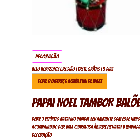
Decoração
Belo Horizonte e região | Frete Grátis | 5 dias
Copie o endereço acima e vai de Waze
Papai Noel Tambor Balõe
Deixe o espírito natalino invadir seu ambiente com esse lind
acompanhado por uma charmosa árvore de Natal iluminada,
decoração.