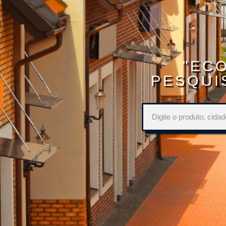
"EC
PESQUI