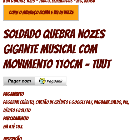
Rua quatro, 1023 - Tijuco, Esmeraldas - MG, Brasil
Copie o endereço acima e vai de Waze
Soldado Quebra Nozes
Gigante Musical Com
Movimento 110cm - Tuut
Pagamento
PagBank crédito, Cartão de crédito e Google Pay, PagBank saldo, Pix,
Débito e Boleto
Parcelamento
Em até 18x.
Descrição