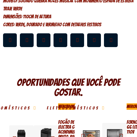
Modelo: Soldado Quebra Nozes Musical Com Movimento Espada De Estrela
Traje Verde
Dimensões: 110cm de altura
Cores: Verde, dourado e vermelho com detalhes festivos
Oportunidades que você pode
gostar.
MERCADOKA
MERCA
DOMÉSTICOS
ELETRODOMÉSTICOS
Itatiaia
Fogão de piso 4 bocas
Forno
Electra Glass Plus,
66 li
acendimento automático,
110v
preto, bivolt