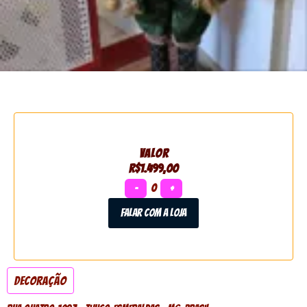
VALOR
R$1.499,00
−
0
+
Falar com a loja
Decoração