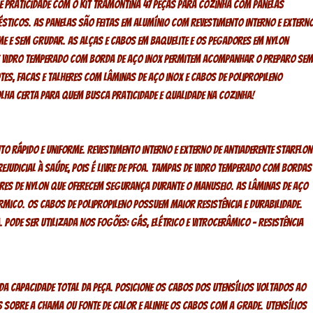
 e praticidade com o kit Tramontina 47 peças para cozinha com panelas
ésticos. As panelas são feitas em alumínio com revestimento interno e extern
e e sem grudar. As alças e cabos em baquelite e os pegadores em nylon
 vidro temperado com borda de aço inox permitem acompanhar o preparo sem
otes, facas e talheres com lâminas de aço inox e cabos de polipropileno
scolha certa para quem busca praticidade e qualidade na cozinha!
 rápido e uniforme. Revestimento interno e externo de antiaderente Starflon
rejudicial à saúde, pois é livre de PFOA. Tampas de vidro temperado com bordas
ores de nylon que oferecem segurança durante o manuseio. As lâminas de aço
rmico. Os cabos de polipropileno possuem maior resistência e durabilidade.
. Pode ser utilizada nos fogões: gás, elétrico e vitrocerâmico – resistência
a capacidade total da peça. Posicione os cabos dos utensílios voltados ao
 sobre a chama ou fonte de calor e alinhe os cabos com a grade. Utensílios