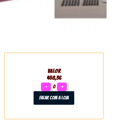
VALOR
458,36
−
0
+
Falar com a loja