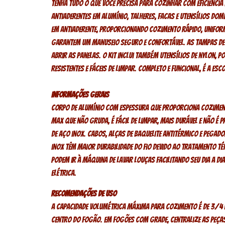
Tenha tudo o que você precisa para cozinhar com eficiência
antiaderentes em alumínio, talheres, facas e utensílios dom
em antiaderente, proporcionando cozimento rápido, uniform
garantem um manuseio seguro e confortável. As tampas de
abrir as panelas. O kit inclui também utensílios de nylon, p
resistentes e fáceis de limpar. Completo e funcional, é a e
Informações Gerais
Corpo de alumínio com espessura que proporciona cozimento
Max que não gruda, é fácil de limpar, mais durável e não é p
de aço inox. Cabos, alças de baquelite antitérmico e pegad
inox têm maior durabilidade do fio devido ao tratamento té
Podem ir à máquina de lavar louças facilitando seu dia a dia
elétrica.
Recomendações de uso
A capacidade volumétrica máxima para cozimento é de 3/4 d
centro do fogão. Em fogões com grade, centralize as peças