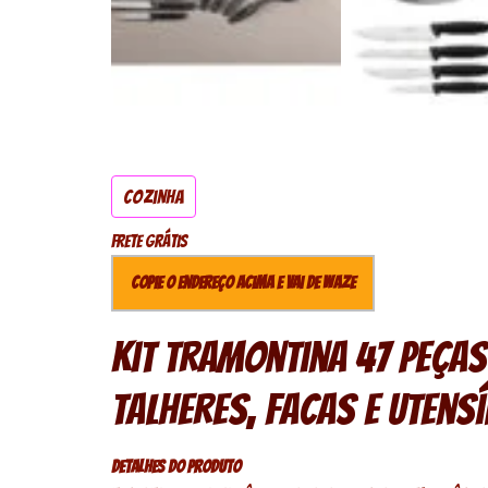
Cozinha
Frete Grátis
Copie o endereço acima e vai de Waze
Kit Tramontina 47 peça
Talheres, Facas e Utens
Detalhes do produto