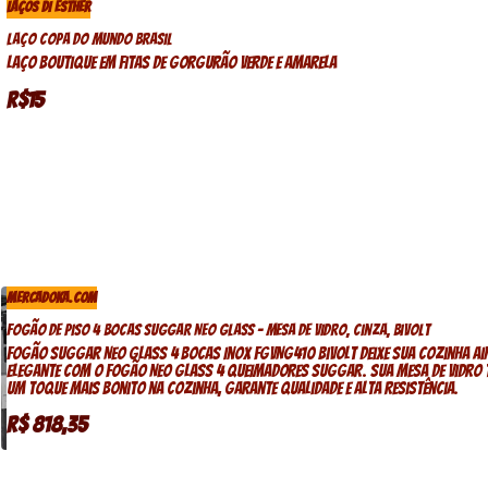
LAÇOS DI ESTHER
Laço Copa do Mundo Brasil
Laço boutique em fitas de gorgurão verde e amarela
R$15
MERCADOKA.COM
Fogão De Piso 4 Bocas Suggar Neo Glass – Mesa De Vidro, Cinza, Bivolt
Fogão Suggar Neo Glass 4 Bocas Inox FGVNG410 Bivolt Deixe sua cozinha ain
elegante com o fogão NEO GLASS 4 QUEIMADORES SUGGAR. Sua mesa de vidro 
um toque mais bonito na cozinha, garante qualidade e alta resistência.
R$ 818,35