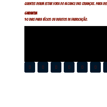
quentes devem estar fora do alcance das crianças. Para de
Garantia
90 dias para vícios ou defeitos de fabricação.