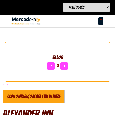
VALOR
−
0
+
Copie o endereço acima e vai de Waze
Alexander Inn