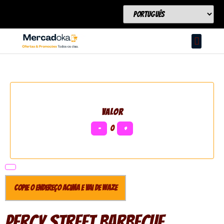
VALOR
−
0
+
Copie o endereço acima e vai de Waze
Percy Street Barbecue