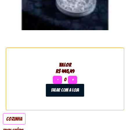
VALOR
R$ 445,49
−
0
+
Falar com a loja
Cozinha