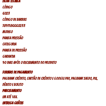
Ficha técnica
Código
6023
Código de barras
7897186660233
Modelo
Panela Pressão
Categoria
Panela de Pressão
Garantia
90 dias após o recebimento do produto
Formas de pagamento
PagBank crédito, Cartão de crédito e Google Pay, PagBank saldo, Pix,
Débito e Boleto
Parcelamento
Em até 18x.
Entrega Grátis