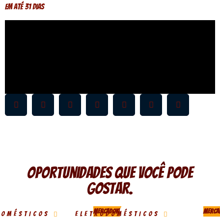
Em até 31 dias
Oportunidades que você pode
gostar.
MERCADOKA
MERCA
DOMÉSTICOS
ELETRODOMÉSTICOS